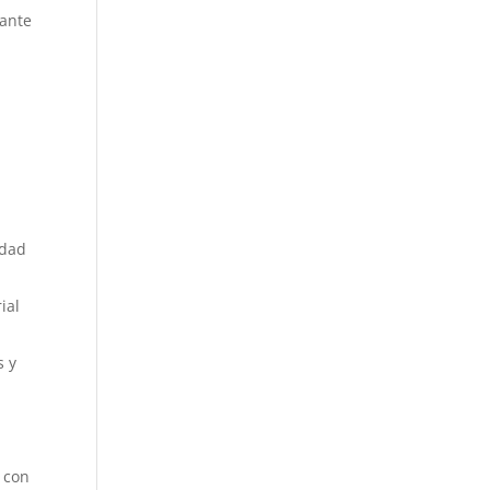
rante
idad
ial
s y
r con