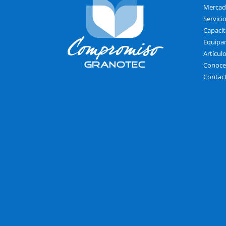
Mercad
Servici
Capacit
Equipa
Artícul
Conoce
Contac