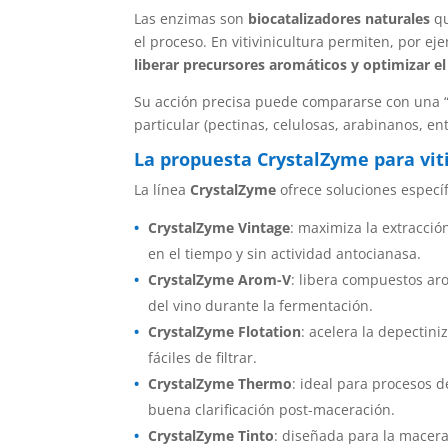
Las enzimas son
biocatalizadores naturales
qu
el proceso. En vitivinicultura permiten, por ej
liberar precursores aromáticos y optimizar e
Su acción precisa puede compararse con una “
particular (pectinas, celulosas, arabinanos, en
La propuesta CrystalZyme para vit
La línea
CrystalZyme
ofrece soluciones específ
CrystalZyme Vintage
: maximiza la extracció
en el tiempo y sin actividad antocianasa.
CrystalZyme Arom-V
: libera compuestos ar
del vino durante la fermentación.
CrystalZyme Flotation
: acelera la depectini
fáciles de filtrar.
CrystalZyme Thermo
: ideal para procesos d
buena clarificación post-maceración.
CrystalZyme Tinto
: diseñada para la macera