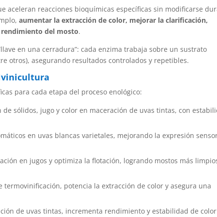
e aceleran reacciones bioquímicas específicas sin modificarse du
emplo,
aumentar la extracción de color, mejorar la clarificación,
l rendimiento del mosto
.
llave en una cerradura”: cada enzima trabaja sobre un sustrato
tre otros), asegurando resultados controlados y repetibles.
ivinicultura
icas para cada etapa del proceso enológico:
n de sólidos, jugo y color en maceración de uvas tintas, con estabil
omáticos en uvas blancas varietales, mejorando la expresión sensor
zación en jugos y optimiza la flotación, logrando mostos más limpio
e termovinificación, potencia la extracción de color y asegura una
ción de uvas tintas, incrementa rendimiento y estabilidad de colo