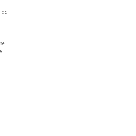
n de
yme
e
y
s