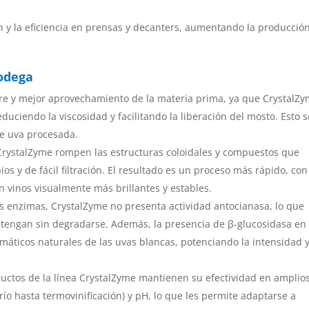
n y la eficiencia en prensas y decanters, aumentando la producció
bodega
re y mejor aprovechamiento de la materia prima, ya que CrystalZ
educiendo la viscosidad y facilitando la liberación del mosto. Esto s
de uva procesada.
CrystalZyme rompen las estructuras coloidales y compuestos que
os y de fácil filtración. El resultado es un proceso más rápido, con
 vinos visualmente más brillantes y estables.
as enzimas, CrystalZyme no presenta actividad antocianasa, lo que
ntengan sin degradarse. Además, la presencia de
β
-glucosidasa en
omáticos naturales de las uvas blancas, potenciando la intensidad 
ductos de la línea CrystalZyme mantienen su efectividad en amplio
ío hasta termovinificación) y pH, lo que les permite adaptarse a