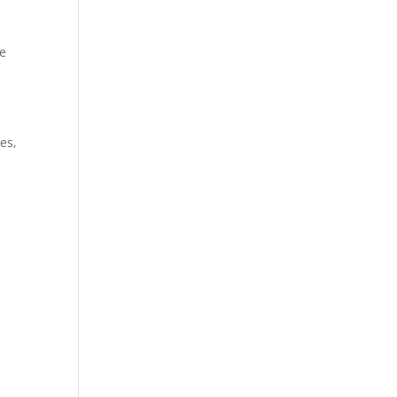
de
es,