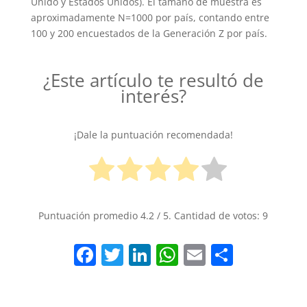
Unido y Estados Unidos). El tamaño de muestra es
aproximadamente N=1000 por país, contando entre
100 y 200 encuestados de la Generación Z por país.
¿Este artículo te resultó de
interés?
¡Dale la puntuación recomendada!
Puntuación promedio
4.2
/ 5. Cantidad de votos:
9
F
T
Li
W
E
S
a
w
n
h
m
h
c
itt
k
at
ai
ar