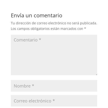
e
er
e
s
l
e
b
dI
A
Envía un comentario
o
n
p
Tu dirección de correo electrónico no será publicada.
o
p
Los campos obligatorios están marcados con
*
k