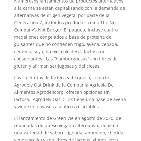
Numerosos lanzamientos de productos alternativos
a la carne se están capitalizando con la demanda de
alternativas de origen vegetal por parte de la
Generación Z, incluidos productos como The Not
Company’s Not Burger. El paquete incluye cuatro
medallones congelados a base de proteína de
guisantes que no contienen trigo, avena, cebada,
centeno, soya, huevo, colesterol, lactosa ni
conservantes. Las “hamburguesas” son libres de
gluten y afirman ser jugosas y deliciosas.
Los sustitutos de lácteos y de queso, como la
Agrodely Oat Drink de la Compania Agricola De
Alimentos Agrodelicorp, ofrecen opciones sin
lactosa. Agrodely Oat Drink tiene una base de avena
y viene en envases asépticos reciclables.
El lanzamiento de Green Vie en agosto de 2020, de
rebanadas de queso vegano alternativo, viene en
una variedad de sabores (gouda, ahumado, cheddar
y mozzarella) y son libres de lácteos, gluten, soya,