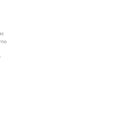
as
orno
a