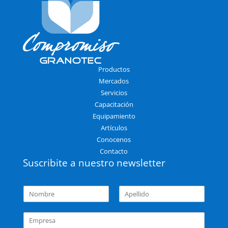
Productos
Mercados
Servicios
Capacitación
Equipamiento
Artículos
Conocenos
Contacto
Suscribite a nuestro newsletter
N
o
N
A
m
o
p
E
b
m
e
m