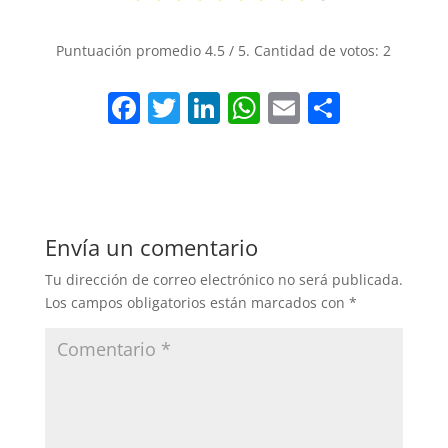
Puntuación promedio
4.5
/ 5. Cantidad de votos:
2
F
T
Li
W
E
S
a
w
n
h
m
h
c
itt
k
at
ai
ar
e
er
e
s
l
e
b
dI
A
Envía un comentario
o
n
p
Tu dirección de correo electrónico no será publicada.
o
p
Los campos obligatorios están marcados con
*
k