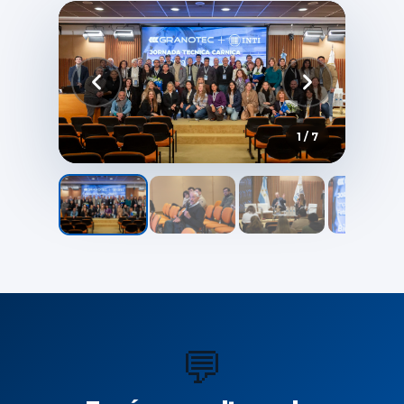
1 / 7
💬