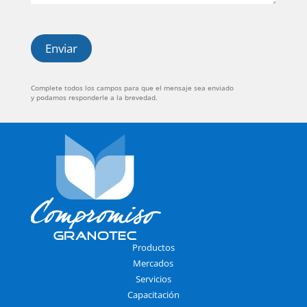
l
e
u
*
l
a
Enviar
r
*
Complete todos los campos para que el mensaje sea enviado
y podamos responderle a la brevedad.
Productos
Mercados
Servicios
Capacitación