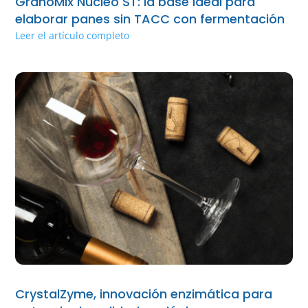
GranoMix Núcleo ST: la base ideal para
elaborar panes sin TACC con fermentación
Leer el artículo completo
CrystalZyme, innovación enzimática para