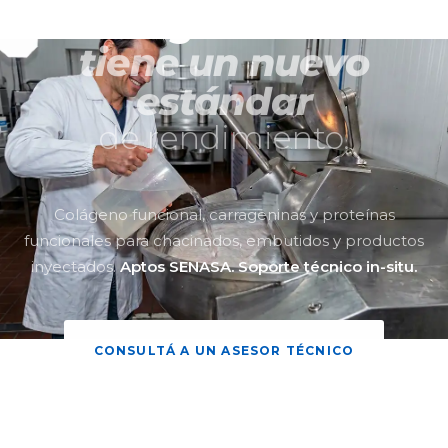
argentina
tiene un nuevo
estándar
de rendimiento.
Colágeno funcional, carrageninas y proteínas
funcionales para chacinados, embutidos y productos
inyectados.
Aptos SENASA. Soporte técnico in-situ.
CONSULTÁ A UN ASESOR TÉCNICO
VER PRODUCTOS