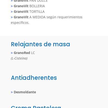
>
GranoVit
PAN DULCE
>
GranoVit
BOLLERIA
>
GranoVit
TORTILLA
>
GranoVit
A MEDIDA según requerimientos
específicos.
Relajantes de masa
>
Grano
Red
LC
(L-Cisteína)
Antiadherentes
>
Desmoldante