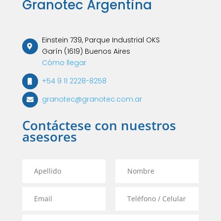
Granotec Argentina
Einstein 739, Parque Industrial OKS
Garín (1619) Buenos Aires
Cómo llegar
+54 9 11 2228-8258
granotec@granotec.com.ar
Contáctese con nuestros
asesores
A
N
p
o
e
m
E
T
l
b
m
e
l
r
a
l
i
e
E
i
é