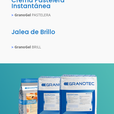
Crema Pastelera
Instantánea
>
GranoGel
PASTELERA
Jalea de Brillo
>
GranoGel
BRILL