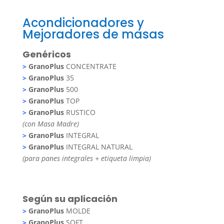
Acondicionadores y
Mejoradores de masas
Genéricos
>
GranoPlus
CONCENTRATE
>
GranoPlus
35
>
GranoPlus
500
>
GranoPlus
TOP
>
GranoPlus
RUSTICO
(con Masa Madre)
>
GranoPlus
INTEGRAL
>
GranoPlus
INTEGRAL NATURAL
(para panes integrales + etiqueta limpia)
Según su aplicación
>
GranoPlus
MOLDE
>
GranoPlus
SOFT