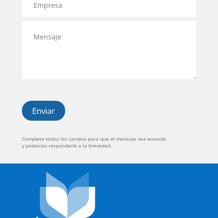
d
*
m
l
f
o
p
*
o
*
M
r
n
e
e
o
n
s
/
s
a
C
a
*
e
j
l
e
u
*
l
a
Enviar
r
*
Complete todos los campos para que el mensaje sea enviado
y podamos responderle a la brevedad.