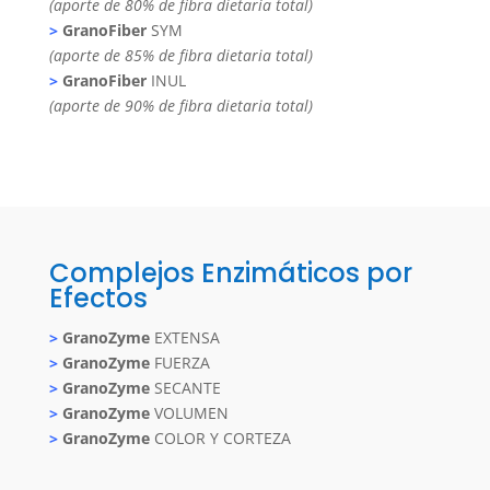
(aporte de 80% de fibra dietaria total)
>
GranoFiber
SYM
(aporte de 85% de fibra dietaria total)
>
GranoFiber
INUL
(aporte de 90% de fibra dietaria total)
Complejos Enzimáticos por
Efectos
>
GranoZyme
EXTENSA
>
GranoZyme
FUERZA
>
GranoZyme
SECANTE
>
GranoZyme
VOLUMEN
>
GranoZyme
COLOR Y CORTEZA