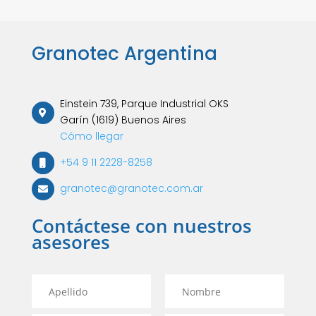
Granotec Argentina
Einstein 739, Parque Industrial OKS
Garín (1619) Buenos Aires
Cómo llegar
+54 9 11 2228-8258
granotec@granotec.com.ar
Contáctese con nuestros
asesores
A
N
p
o
e
m