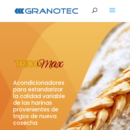
Acondicionadores
para estandarizar
la calidad variable
de las harinas
provenientes de
trigos de nueva
cosecha