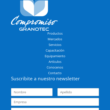
Productos
Mercados
Servicios
Capacitación
Equipamiento
Artículos
Conocenos
Contacto
Suscribite a nuestro newsletter
N
o
N
A
m
E
o
p
b
m
m
e
b
l