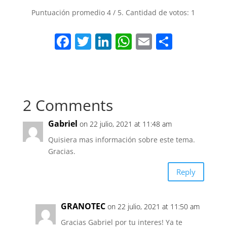
Puntuación promedio
4
/ 5. Cantidad de votos:
1
F
T
Li
W
E
S
a
w
n
h
m
h
c
itt
k
at
ai
ar
e
er
e
s
l
e
2 Comments
b
dI
A
o
n
p
Gabriel
on 22 julio, 2021 at 11:48 am
o
p
Quisiera mas información sobre este tema.
k
Gracias.
Reply
GRANOTEC
on 22 julio, 2021 at 11:50 am
Gracias Gabriel por tu interes! Ya te