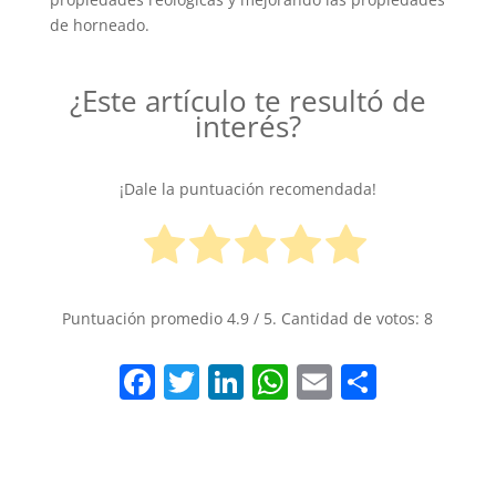
de horneado.
¿Este artículo te resultó de
interés?
¡Dale la puntuación recomendada!
Puntuación promedio
4.9
/ 5. Cantidad de votos:
8
F
T
Li
W
E
S
a
w
n
h
m
h
c
itt
k
at
ai
ar
e
er
e
s
l
e