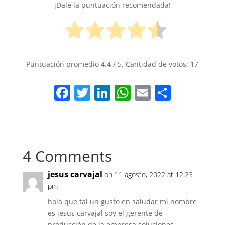
¡Dale la puntuación recomendada!
Puntuación promedio
4.4
/ 5. Cantidad de votos:
17
F
T
Li
W
E
S
a
w
n
h
m
h
c
itt
k
at
ai
ar
e
er
e
s
l
e
4 Comments
b
dI
A
o
n
p
jesus carvajal
on 11 agosto, 2022 at 12:23
o
p
pm
k
hola que tal un gusto en saludar mi nombre
es jesus carvajal soy el gerente de
producción de la empresa soluciones