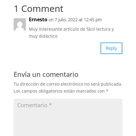
1 Comment
b
dI
A
o
n
p
Ernesto
on 7 julio, 2022 at 12:45 pm
o
p
Muy interesante artículo de fácil lectura y
k
muy didáctico
Reply
Envía un comentario
Tu dirección de correo electrónico no será publicada.
Los campos obligatorios están marcados con
*