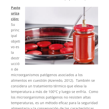
Paste
uriza
ción:
Su
princ
ipal
objeti
vo es
la
destr
ucció
n de
microorganismos patógenos asociados a los
alimentos en cuestión (Azeredo, 2012). También se
considera un tratamiento térmico que eleva la
temperatura a más de 100°C y luego se enfría. Como
los microorganismos patógenos no resisten altas
temperaturas, es un método eficaz para la seguridad
alimentaria y la conservación de las características