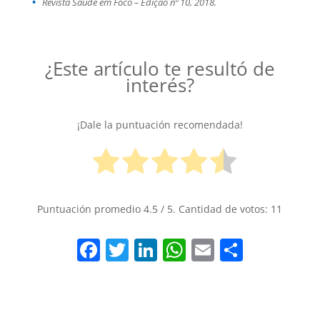
Revista Saúde em Foco – Edição nº 10, 2018.
¿Este artículo te resultó de
interés?
¡Dale la puntuación recomendada!
Puntuación promedio
4.5
/ 5. Cantidad de votos:
11
F
T
Li
W
E
S
a
w
n
h
m
h
c
itt
k
at
ai
ar
e
er
e
s
l
e