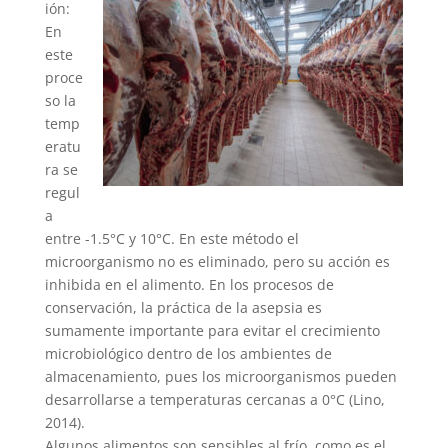
ión:
En
este
proce
so la
temp
eratu
ra se
regul
a
entre -1.5°C y 10°C. En este método el
microorganismo no es eliminado, pero su acción es
inhibida en el alimento. En los procesos de
conservación, la práctica de la asepsia es
sumamente importante para evitar el crecimiento
microbiológico dentro de los ambientes de
almacenamiento, pues los microorganismos pueden
desarrollarse a temperaturas cercanas a 0°C (Lino,
2014).
Algunos alimentos son sensibles al frío, como es el