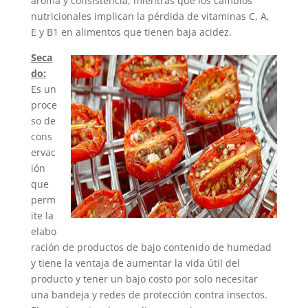
aroma y consistencia, mientras que los cambios
nutricionales implican la pérdida de vitaminas C, A,
E y B1 en alimentos que tienen baja acidez.
Seca
do:
Es un
proce
so de
cons
ervac
ión
que
perm
ite la
elabo
ración de productos de bajo contenido de humedad
y tiene la ventaja de aumentar la vida útil del
producto y tener un bajo costo por solo necesitar
una bandeja y redes de protección contra insectos.