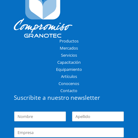
Productos
Mercados
Servicios
Capacitación
Equipamiento
Artículos
Conocenos
Contacto
Suscribite a nuestro newsletter
N
o
N
A
m
o
p
E
b
m
e
m