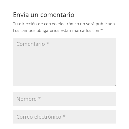
e
er
e
s
l
e
b
dI
A
Envía un comentario
o
n
p
Tu dirección de correo electrónico no será publicada.
o
p
Los campos obligatorios están marcados con
*
k