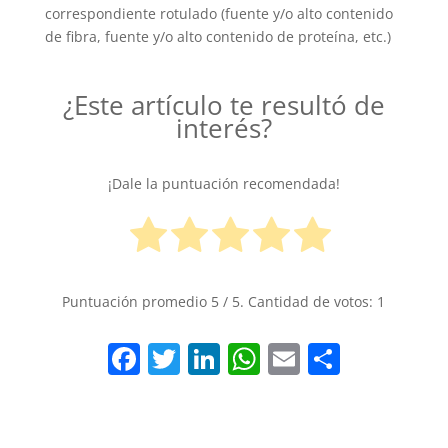
correspondiente rotulado (fuente y/o alto contenido
de fibra, fuente y/o alto contenido de proteína, etc.)
¿Este artículo te resultó de
interés?
¡Dale la puntuación recomendada!
Puntuación promedio
5
/ 5. Cantidad de votos:
1
F
T
Li
W
E
S
a
w
n
h
m
h
c
itt
k
at
ai
ar