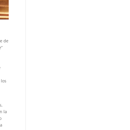
te de
e”
e
 los
s,
n la
o
la