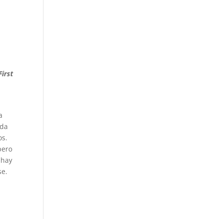
First
a
ada
os.
pero
 hay
se.