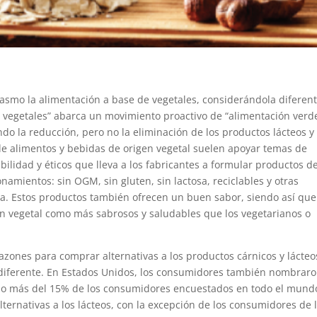
smo la alimentación a base de vegetales, considerándola diferen
n vegetales” abarca un movimiento proactivo de “alimentación verd
do la reducción, pero no la eliminación de los productos lácteos y
de alimentos y bebidas de origen vegetal suelen apoyar temas de
bilidad y éticos que lleva a los fabricantes a formular productos d
amientos: sin OGM, sin gluten, sin lactosa, reciclables y otras
ana. Estos productos también ofrecen un buen sabor, siendo así que
n vegetal como más sabrosos y saludables que los vegetarianos o
zones para comprar alternativas a los productos cárnicos y lácteo
o diferente. En Estados Unidos, los consumidores también nombraro
, no más del 15% de los consumidores encuestados en todo el mund
ernativas a los lácteos, con la excepción de los consumidores de 