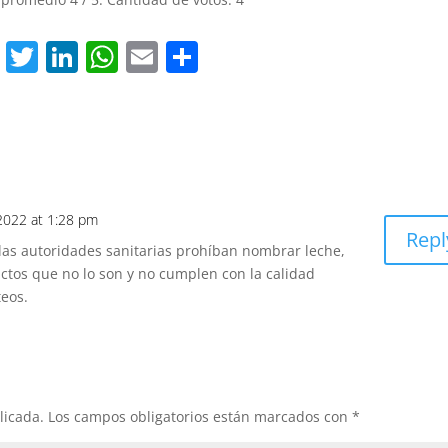
F
T
Li
W
E
S
a
w
n
h
m
h
c
itt
k
at
ai
ar
e
er
e
s
l
e
b
dI
A
o
n
p
2022 at 1:28 pm
Repl
o
p
las autoridades sanitarias prohíban nombrar leche,
k
ctos que no lo son y no cumplen con la calidad
teos.
licada.
Los campos obligatorios están marcados con
*