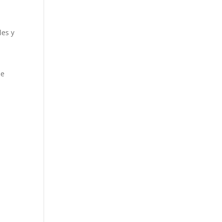
l
les y
ue