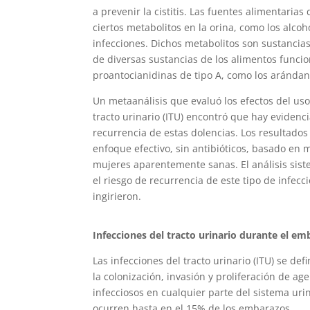
a prevenir la cistitis. Las fuentes alimentaria
ciertos metabolitos en la orina, como los alcoh
infecciones. Dichos metabolitos son sustancias
de diversas sustancias de los alimentos func
proantocianidinas de tipo A, como los arándan
Un metaanálisis que evaluó los efectos del us
tracto urinario (ITU) encontró que hay evidenc
recurrencia de estas dolencias. Los resultado
enfoque efectivo, sin antibióticos, basado en 
mujeres aparentemente sanas. El análisis sis
el riesgo de recurrencia de este tipo de infecc
ingirieron.
Infecciones del tracto urinario durante el e
Las infecciones del tracto urinario (ITU) se def
la colonización, invasión y proliferación de ag
infecciosos en cualquier parte del sistema urin
ocurren hasta en el 15% de los embarazos,