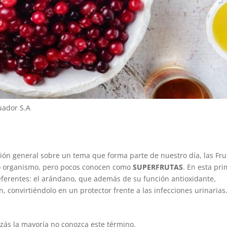
uador S.A
visión general sobre un tema que forma parte de nuestro día, las Fru
ro organismo, pero pocos conocen como
SUPERFRUTAS
. En esta pr
eferentes: el arándano, que además de su función antioxidante,
 convirtiéndolo en un protector frente a las infecciones urinarias
izás la mayoría no conozca este término.