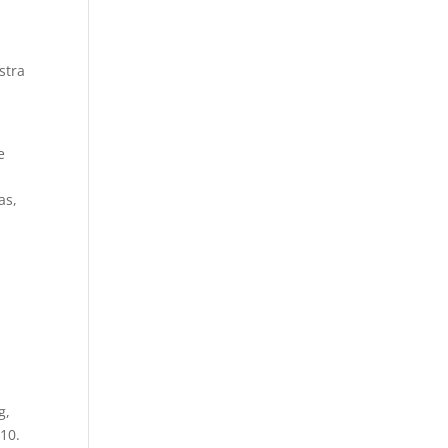
s
stra
e
as,
g,
 10.