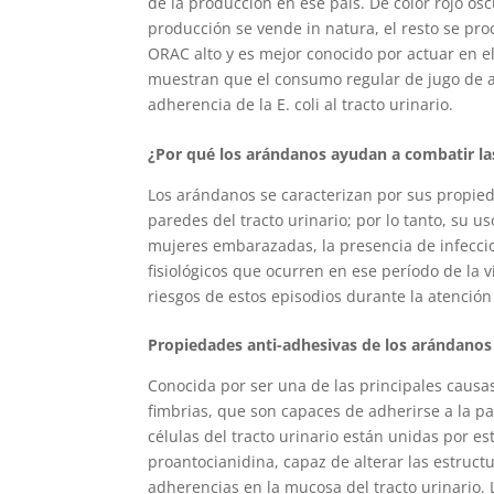
de la producción en ese país. De color rojo os
producción se vende in natura, el resto se pro
ORAC alto y es mejor conocido por actuar en el
muestran que el consumo regular de jugo de a
adherencia de la E. coli al tracto urinario.
¿Por qué los arándanos ayudan a combatir las
Los arándanos se caracterizan por sus propied
paredes del tracto urinario; por lo tanto, su u
mujeres embarazadas, la presencia de infeccio
fisiológicos que ocurren en ese período de la 
riesgos de estos episodios durante la atención
Propiedades anti-adhesivas de los arándanos
Conocida por ser una de las principales causas 
fimbrias, que son capaces de adherirse a la par
células del tracto urinario están unidas por est
proantocianidina, capaz de alterar las estructu
adherencias en la mucosa del tracto urinario.