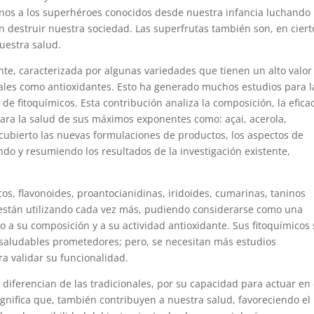
os a los superhéroes conocidos desde nuestra infancia luchando
n destruir nuestra sociedad. Las superfrutas también son, en ciert
uestra salud.
nte, caracterizada por algunas variedades que tienen un alto valor
nales como antioxidantes. Esto ha generado muchos estudios para l
 de fitoquímicos. Esta contribución analiza la composición, la efica
 para la salud de sus máximos exponentes como: açai, acerola,
cubierto las nuevas formulaciones de productos, los aspectos de
ndo y resumiendo los resultados de la investigación existente,
os, flavonoides, proantocianidinas, iridoides, cumarinas, taninos
e están utilizando cada vez más, pudiendo considerarse como una
o a su composición y a su actividad antioxidante. Sus fitoquímicos
s saludables prometedores; pero, se necesitan más estudios
a validar su funcionalidad.
diferencian de las tradicionales, por su capacidad para actuar en 
gnifica que, también contribuyen a nuestra salud, favoreciendo el