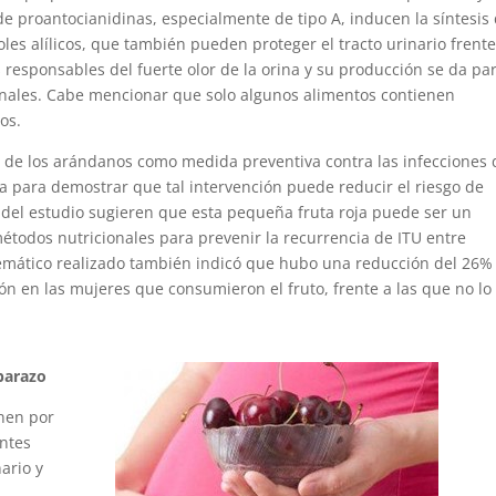
s de proantocianidinas, especialmente de tipo A, inducen la síntesis
oles alílicos, que también pueden proteger el tracto urinario frente
 responsables del fuerte olor de la orina y su producción se da par
ionales. Cabe mencionar que solo algunos alimentos contienen
os.
o de los arándanos como medida preventiva contra las infecciones 
ia para demostrar que tal intervención puede reducir el riesgo de
s del estudio sugieren que esta pequeña fruta roja puede ser un
métodos nutricionales para prevenir la recurrencia de ITU entre
temático realizado también indicó que hubo una reducción del 26%
ión en las mujeres que consumieron el fruto, frente a las que no lo
mbarazo
inen por
entes
ario y