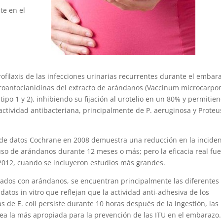
te en el
filaxis de las infecciones urinarias recurrentes durante el embar
 proantocianidinas del extracto de arándanos (Vaccinum microcarpon
 tipo 1 y 2), inhibiendo su fijación al urotelio en un 80% y permitie
actividad antibacteriana, principalmente de P. aeruginosa y Proteu
e de datos Cochrane en 2008 demuestra una reducción en la incide
l uso de arándanos durante 12 meses o más; pero la eficacia real fu
 2012, cuando se incluyeron estudios más grandes.
zados con arándanos, se encuentran principalmente las diferentes
atos in vitro que reflejan que la actividad anti-adhesiva de los
 de E. coli persiste durante 10 horas después de la ingestión, las
sea la más apropiada para la prevención de las ITU en el embarazo