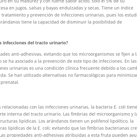
curo en su madurez y con fuerte sabor ácido, solo el 5% de su
cesa en jugos, salsas y bayas endulzadas y secas. Tiene un índice
 tratamiento y prevención de infecciones urinarias, pues los estud
rándanos tiene la capacidad de disminuir la posibilidad de
 infecciones del tracto urinario?
ades anti-adhesivas, evitando que los microorganismos se fijen a l
so se ha asociado a la prevención de este tipo de infecciones. En las
nes urinarias es una condición clínica frecuente debido a los cam
vida. Se han utilizado alternativas no farmacológicas para minimizar
 prenatal.
relacionadas con las infecciones urinarias, la bacteria E. coli tien
te interna del tracto urinario. Las fimbrias del microorganismo y l
ructuras lipídicas. Los arándanos tienen un polifenol lipolítico, la
ras lipídicas de la E. coli; evitando que las fimbrias bacterianas cr
 Las propiedades anti-adhesivas atribuidas a esta fruta pueden ay