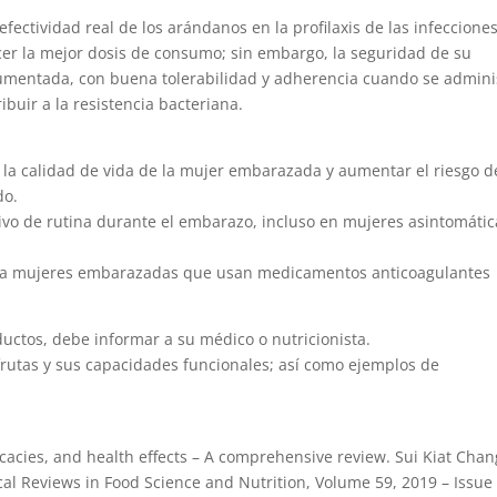
fectividad real de los arándanos en la profilaxis de las infeccione
cer la mejor dosis de consumo; sin embargo, la seguridad de su
cumentada, con buena tolerabilidad y adherencia cuando se admini
buir a la resistencia bacteriana.
ar la calidad de vida de la mujer embarazada y aumentar el riesgo d
do.
tivo de rutina durante el embarazo, incluso en mujeres asintomátic
 a mujeres embarazadas que usan medicamentos anticoagulantes
ctos, debe informar a su médico o nutricionista.
frutas y sus capacidades funcionales; así como ejemplos de
icacies, and health effects – A comprehensive review. Sui Kiat Chan
ical Reviews in Food Science and Nutrition, Volume 59, 2019 – Issue