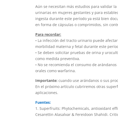
Aún se necesitan más estudios para validar la e
urinarias en mujeres gestantes y para estable
ingesta durante este período ya está bien do
en forma de cápsulas o comprimidos, sin contri
Para recordar:
• La infección del tracto urinario puede afect
morbilidad materna y fetal durante este perío
• Se deben solicitar pruebas de orina y urocul
como medida preventiva.
• No se recomienda el consumo de arándanos
orales como warfarina.
Importante:
cuando use arándanos o sus produ
En el próximo artículo cubriremos otras super
aplicaciones.
Fuentes:
1. Superfruits: Phytochemicals, antioxidant eff
Cesarettin Alasalvar & Fereidoon Shahidi. Crit