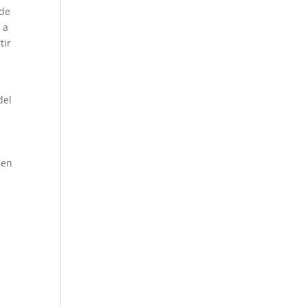
 de
 a
tir
del
 en