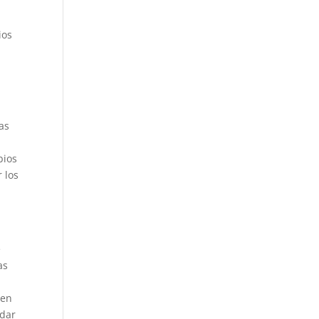
ios
as
bios
 los
e
as
een
udar