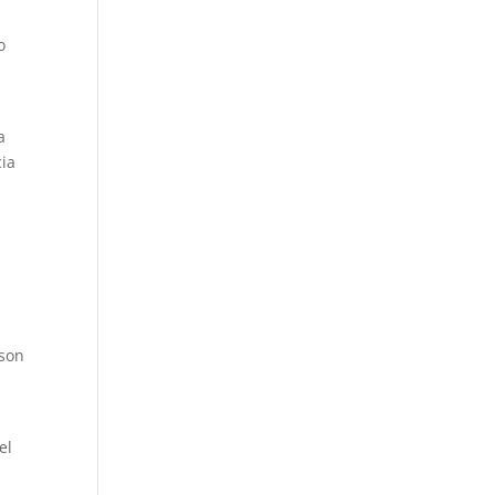
o
a
cia
 son
el