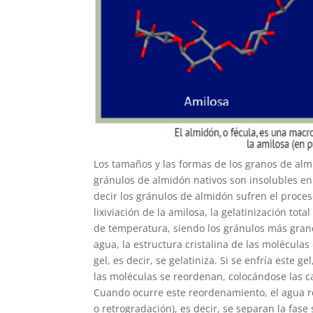
Los tamaños y las formas de los granos de almi
gránulos de almidón nativos son insolubles e
decir los gránulos de almidón sufren el proce
lixiviación de la amilosa, la gelatinización t
de temperatura, siendo los gránulos más gran
agua, la estructura cristalina de las molécula
gel, es decir, se gelatiniza. Si se enfría este 
las moléculas se reordenan, colocándose las 
Cuando ocurre este reordenamiento, el agua r
o retrogradación), es decir, se separan la fase 