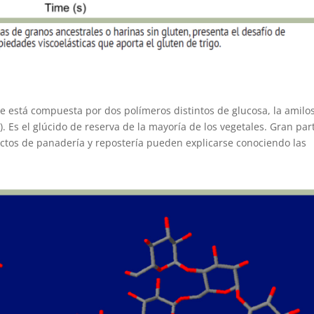
e está compuesta por dos polímeros distintos de glucosa, la amilo
. Es el glúcido de reserva de la mayoría de los vegetales. Gran par
uctos de panadería y repostería pueden explicarse conociendo las