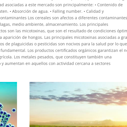
lidad asociadas a este mercado son principalmente: • Contenido de
ten. • Absorción de agua. • Falling number. • Calidad y
ontaminantes Los cereales son afectos a diferentes contaminante
e plagas, medio ambiente, almacenamiento. Los principales
tos son las micotoxinas, que son el resultado de condiciones ópti
 aparición de hongos. Las principales micotoxinas asociadas a gr
os de plaguicidas o pesticidas son nocivos para la salud por lo qu
s fundamental. Los productos certificados orgánicos garantizan el n
grícola. Los metales pesados, que constituyen también una
vo y aumentan en aquellos con actividad cercana a sectores