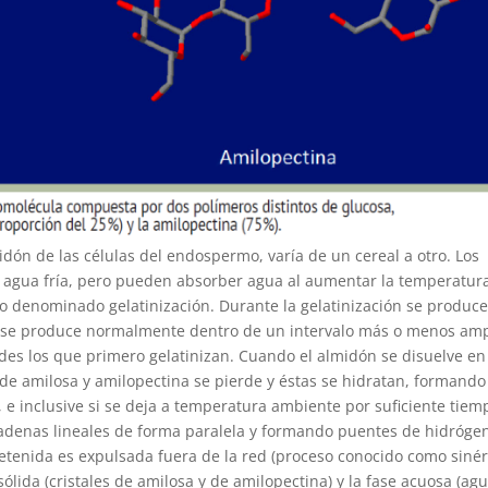
dón de las células del endospermo, varía de un cereal a otro. Los
n agua fría, pero pueden absorber agua al aumentar la temperatura
so denominado gelatinización. Durante la gelatinización se produce
otal se produce normalmente dentro de un intervalo más o menos am
des los que primero gelatinizan. Cuando el almidón se disuelve en
s de amilosa y amilopectina se pierde y éstas se hidratan, formand
gel, e inclusive si se deja a temperatura ambiente por suficiente tiem
cadenas lineales de forma paralela y formando puentes de hidróge
etenida es expulsada fuera de la red (proceso conocido como sinér
sólida (cristales de amilosa y de amilopectina) y la fase acuosa (ag