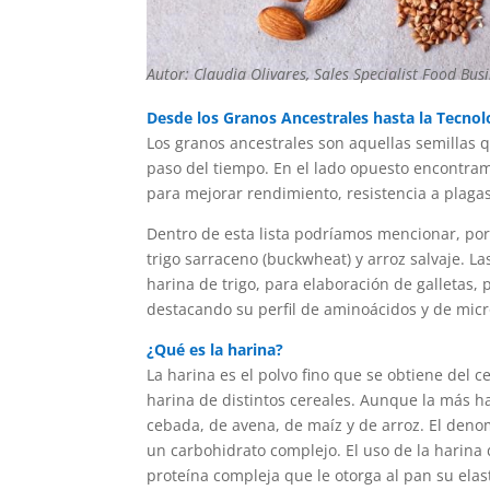
Autor: Claudia Olivares, Sales Specialist Food Bus
Desde los Granos Ancestrales hasta la Tecno
Los granos ancestrales son aquellas semillas 
paso del tiempo. En el lado opuesto encontra
para mejorar rendimiento, resistencia a plaga
Dentro de esta lista podríamos mencionar, por 
trigo sarraceno (buckwheat) y arroz salvaje. L
harina de trigo, para elaboración de galletas,
destacando su perfil de aminoácidos y de micr
¿Qué es la harina?
La harina es el polvo fino que se obtiene del 
harina de distintos cereales. Aunque la más h
cebada, de avena, de maíz y de arroz. El deno
un carbohidrato complejo. El uso de la harina d
proteína compleja que le otorga al pan su elast