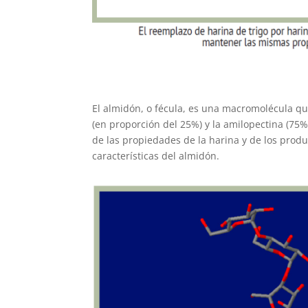
El almidón, o fécula, es una macromolécula qu
(en proporción del 25%) y la amilopectina (75%)
de las propiedades de la harina y de los prod
características del almidón.