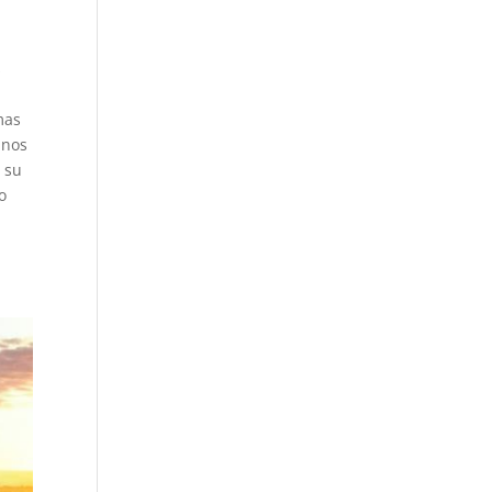
s
mas
anos
e su
o