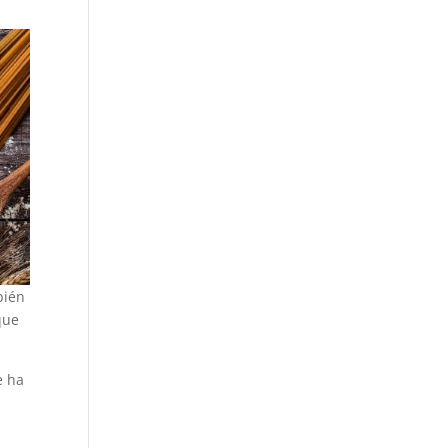
bién
que
e ha