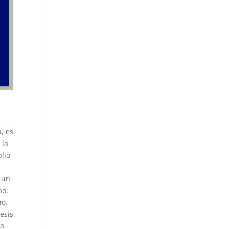
, es
 la
plio
o un
po,
no.
esis
ua