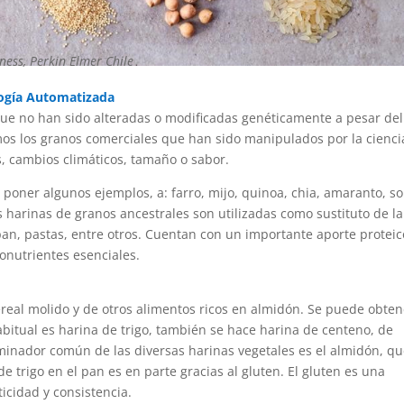
iness, Perkin Elmer Chile
logía Automatizada
que no han sido alteradas o modificadas genéticamente a pesar del
mos los granos comerciales que han sido manipulados por la cienci
s, cambios climáticos, tamaño o sabor.
poner algunos ejemplos, a: farro, mijo, quinoa, chia, amaranto, so
as harinas de granos ancestrales son utilizadas como sustituto de la
 pan, pastas, entre otros. Cuentan con un importante aporte proteic
onutrientes esenciales.
cereal molido y de otros alimentos ricos en almidón. Se puede obten
abitual es harina de trigo, también se hace harina de centeno, de
minador común de las diversas harinas vegetales es el almidón, qu
e trigo en el pan es en parte gracias al gluten. El gluten es una
icidad y consistencia.