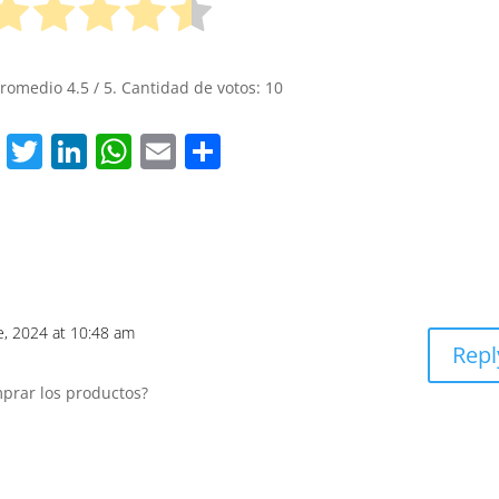
promedio
4.5
/ 5. Cantidad de votos:
10
F
T
Li
W
E
S
a
w
n
h
m
h
c
itt
k
at
ai
ar
e
er
e
s
l
e
b
dI
A
o
n
p
, 2024 at 10:48 am
Repl
o
p
k
prar los productos?