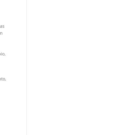
mas
on
io,
nto,