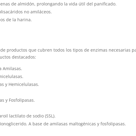
enas de almidón, prolongando la vida útil del panificado.
lisacáridos no amiláceos.
dos de la harina.
de productos que cubren todos los tipos de enzimas necesarias p
ductos destacados:
a Amilasas.
icelulasas.
s y Hemicelulasas.
 y Fosfolipasas.
l lactilato de sodio (SSL).
noglicerido. A base de amilasas maltogénicas y fosfolipasas.