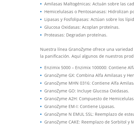
Amilasas Maltogénicas: Actuán sobre las cad
Hemicelulasas o Pentosanasas: Hidrolizan po
Lipasas y Fosfolipasas: Actúan sobre los lípi
Glucosa Oxidasas: Acoplan proteínas.
Proteasas: Degradan proteínas.
Nuestra línea GranoZyme ofrece una variedad 
la panificación. Aquí algunos de nuestros pro
Enzimix 5000 – Enzimix 100000: Contiene Alf
GranoZyme GX: Combina Alfa Amilasas y Hem
GranoZyme MHN 0316: Contiene Alfa Amilasa
GranoZyme GO: Incluye Glucosa Oxidasas.
GranoZyme A2H: Compuesto de Hemicelulasas
GranoZyme EM-I: Contiene Lipasas.
GranoZyme N EMUL SSL: Reemplazo de estearoi
GranoZyme CAKE: Reemplazo de Sorbitol y Mo