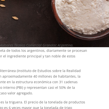
 Asesores Técnico Comercial Granotec Argentina.
ieta de todos los argentinos, diariamente se procesan
r el ingrediente principal y tan noble de estos
terránea (Instituto de Estudios sobre la Realidad
on aproximadamente 40 millones de habitantes, la
ante en la estructura económica con 31 cadenas
 interno (PBI) y representan casi el 50% de la
scaso valor agregado.
s la triguera. El precio de la tonelada de productos
igo es 6 veces mayor que la tonelada de trigo