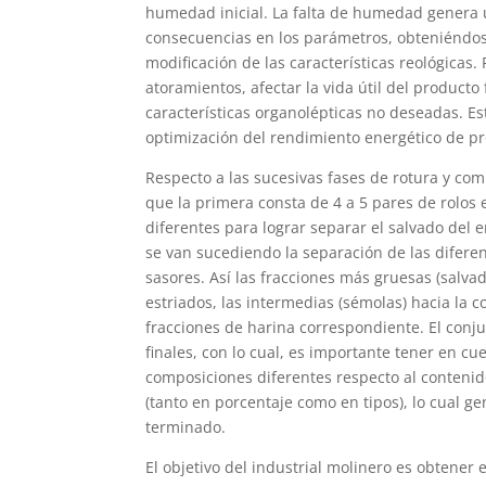
humedad inicial. La falta de humedad genera 
consecuencias en los parámetros, obteniéndose
modificación de las características reológicas
atoramientos, afectar la vida útil del producto 
características organolépticas no deseadas. Es
optimización del rendimiento energético de pr
Respecto a las sucesivas fases de rotura y c
que la primera consta de 4 a 5 pares de rolos 
diferentes para lograr separar el salvado de
se van sucediendo la separación de las diferent
sasores. Así las fracciones más gruesas (salv
estriados, las intermedias (sémolas) hacia la c
fracciones de harina correspondiente. El conju
finales, con lo cual, es importante tener en c
composiciones diferentes respecto al contenido
(tanto en porcentaje como en tipos), lo cual g
terminado.
El objetivo del industrial molinero es obtener 