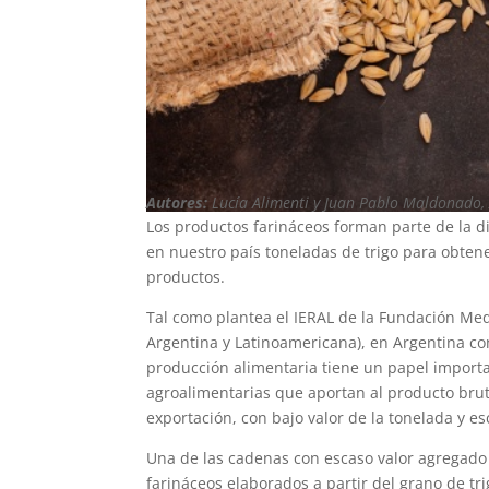
Autores:
Lucía Alimenti y Juan Pablo Maldonado,
Los productos farináceos forman parte de la d
en nuestro país toneladas de trigo para obtene
productos.
Tal como plantea el IERAL de la Fundación Medi
Argentina y Latinoamericana), en Argentina c
producción alimentaria tiene un papel import
agroalimentarias que aportan al producto bruto
exportación, con bajo valor de la tonelada y e
Una de las cadenas con escaso valor agregado e
farináceos elaborados a partir del grano de tr