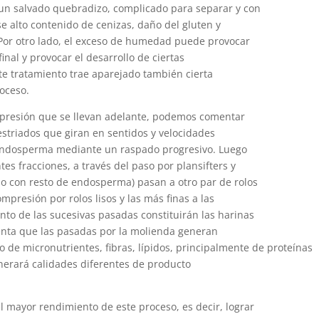
un salvado quebradizo, complicado para separar y con
 alto contenido de cenizas, daño del gluten y
. Por otro lado, el exceso de humedad puede provocar
final y provocar el desarrollo de ciertas
te tratamiento trae aparejado también cierta
oceso.
ompresión que se llevan adelante, podemos comentar
estriados que giran en sentidos y velocidades
l endosperma mediante un raspado progresivo. Luego
es fracciones, a través del paso por plansifters y
ado con resto de endosperma) pasan a otro par de rolos
ompresión por rolos lisos y las más finas a las
nto de las sucesivas pasadas constituirán las harinas
uenta que las pasadas por la molienda generan
 de micronutrientes, fibras, lípidos, principalmente de proteínas
enerará calidades diferentes de producto
el mayor rendimiento de este proceso, es decir, lograr