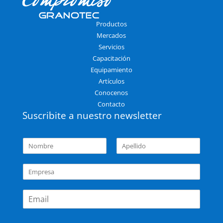
Productos
Mercados
Servicios
Capacitación
Equipamiento
Artículos
Conocenos
Contacto
Suscribite a nuestro newsletter
N
o
N
A
m
o
p
E
b
m
e
m
r
b
l
p
r
l
e
E
e
r
i
*
m
d
e
a
o
s